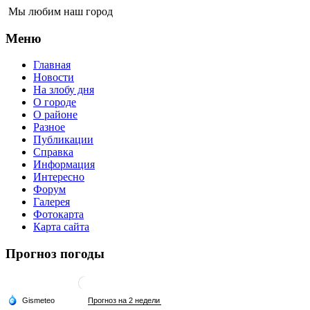
Мы любим наш город
Меню
Главная
Новости
На злобу дня
О городе
О районе
Разное
Публикации
Справка
Информация
Интересно
Форум
Галерея
Фотокарта
Карта сайта
Прогноз погоды