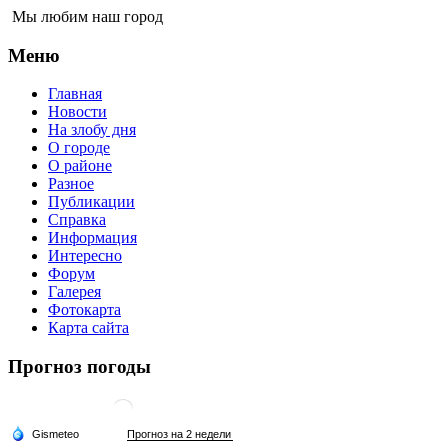
Мы любим наш город
Меню
Главная
Новости
На злобу дня
О городе
О районе
Разное
Публикации
Справка
Информация
Интересно
Форум
Галерея
Фотокарта
Карта сайта
Прогноз погоды