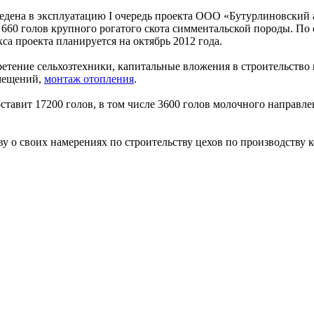
введена в эксплуатацию I очередь проекта ООО «Бутурлиновский 
660 голов крупного рогатого скота симментальской породы. По 
са проекта планируется на октябрь 2012 года.
етение сельхозтехники, капитальные вложения в строительство 
мещений,
монтаж отопления
.
авит 17200 голов, в том числе 3600 голов молочного направлен
 о своих намерениях по строительству цехов по производству к