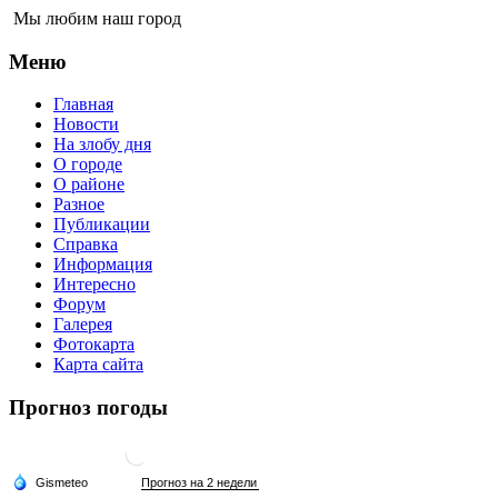
Мы любим наш город
Меню
Главная
Новости
На злобу дня
О городе
О районе
Разное
Публикации
Справка
Информация
Интересно
Форум
Галерея
Фотокарта
Карта сайта
Прогноз погоды