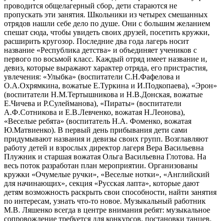
проводится общелагерный сбор, дети стараются не
пропускать эти занятия. Школьники из четырех смешанных
отрядов нашли себе дело по душе. Они с большим желанием
спешат сюда, чтобы увидеть своих друзей, посетить кружки,
расширить кругозор. Последние два года лагерь носит
название «Республика детства» и объединяет учеников с
первого по восьмой класс. Каждый отряд имеет название и,
девиз, которые выражают характер отряда, его пристрастия,
увлечения: «Улыбка» (воспитатели С.Н.Фафелова и
О.А.Охрямкина, вожатые Е.Туркина и И.Подкопаева), «Эрон»
(воспитатели Н.М.Тертышникова и Н.В.Донская, вожатые
Е.Чичева и Р.Сулейманова), «Пираты» (воспитатели
А.Ф.Сотникова и Е.В.Левченко, вожатая Н.Леонова),
«Веселые ребята» (воспитатель Н.А. Фоменко, вожатая
Ю.Матвиенко). В первый день прибывания дети сами
придумывают названия и девизы своих групп. Возглавляют
работу детей и взрослых директор лагеря Вера Васильевна
Плужник и старшая вожатая Ольга Васильевна Глотова. На
весь поток разработан план мероприятии. Организованы
кружки «Очумелые ручки», «Веселые нотки», «Английский
для начинающих», секция «Русская лапта», которые дают
детям возможность раскрыть свои способности, найти занятия
по интересам, узнать что-то новое. Музыкальный работник
М.В. Ляшенко всегда в центре внимания ребят: музыкальное
сопровождение требуется для конкурсов, постановки танцев.