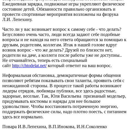
Ежедневная зарядка, подвижные игры укрепляют физическое
состояние детей. Обязанности правильно организовать и
провести спортивные мероприятия возложены на физрука
Л.И. Лепехину.
Часто ли у вас возникает вопрос к самому себе - что делать?
Безусловно очень часто, люди всегда задают себе подобные
вопросы и не находя на него ответа обращаются за помощью к
друзьям, родителям, коллегам. Итак в нашей голове вдруг
возник вопрос - что же делать? Друзей по близости нет,
родители на даче, а коллеги после работы уже не доступны..
Не отчаивайтесь, теперь есть специальный
сайт
http://chtodelat.net/
который ответит на ваш вопрос.
Неформальная обстановка, демократичные формы общения
позволяют ребятам показывать свои таланты, проявить себя с
неожиданной стороны. В процессе такой работы возникают
лидеры отрядов, любимцы публики, все здесь радостные,
задорные, веселые. Так, Юля Васильева признаный модельер,
придумывать костюмы и наряды для нее большое
удовольствие. Чтобы восстановить потраченную энергию,
поддержать физические силы, надо плотно поесть, с питанием
здесь все нормально.
Повара И.В.Лепехина, В.П.Инокова, И.Н.Соколенко