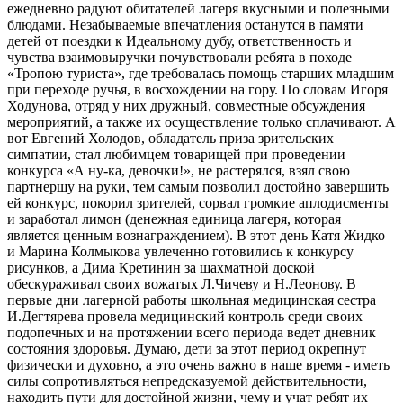
ежедневно радуют обитателей лагеря вкусными и полезными
блюдами. Незабываемые впечатления останутся в памяти
детей от поездки к Идеальному дубу, ответственность и
чувства взаимовыручки почувствовали ребята в походе
«Тропою туриста», где требовалась помощь старших младшим
при переходе ручья, в восхождении на гору. По словам Игоря
Ходунова, отряд у них дружный, совместные обсуждения
мероприятий, а также их осуществление только сплачивают. А
вот Евгений Холодов, обладатель приза зрительских
симпатии, стал любимцем товарищей при проведении
конкурса «А ну-ка, девочки!», не растерялся, взял свою
партнершу на руки, тем самым позволил достойно завершить
ей конкурс, покорил зрителей, сорвал громкие аплодисменты
и заработал лимон (денежная единица лагеря, которая
является ценным вознаграждением). В этот день Катя Жидко
и Марина Колмыкова увлеченно готовились к конкурсу
рисунков, а Дима Кретинин за шахматной доской
обескураживал своих вожатых Л.Чичеву и Н.Леонову. В
первые дни лагерной работы школьная медицинская сестра
И.Дегтярева провела медицинский контроль среди своих
подопечных и на протяжении всего периода ведет дневник
состояния здоровья. Думаю, дети за этот период окрепнут
физически и духовно, а это очень важно в наше время - иметь
силы сопротивляться непредсказуемой действительности,
находить пути для достойной жизни, чему и учат ребят их