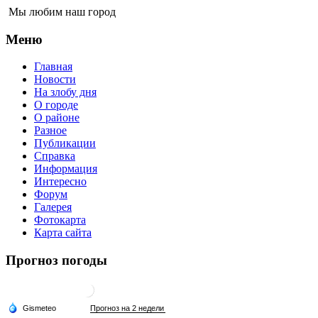
Мы любим наш город
Меню
Главная
Новости
На злобу дня
О городе
О районе
Разное
Публикации
Справка
Информация
Интересно
Форум
Галерея
Фотокарта
Карта сайта
Прогноз погоды