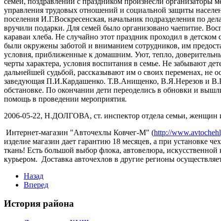
семей, поздравлений с праздником произнесли организаторы 
управления трудовых отношений и социальной защиты населен
поселения И.Г.Воскресенская, начальник подразделения по де
вручили подарки. Для семей было организовано чаепитие. Восп
караваи хлеба. Не случайно этот праздник проходил в детском 
были окружены заботой и вниманием сотрудников, им предоста
условия, приближенные к домашним. Уют, тепло, доверительн
черты характера, условия воспитания в семье. Не забывают дет
дальнейшей судьбой, рассказывают им о своих переменах, не 
заведующая П.И.Кардашенко. Т.В.Анищенко, В.Я.Нерезов и В.В
обстановке. По окончании дети переоделись в обновки и выш
помощь в проведении мероприятия.
2006-05-22, Н.ДОЛГОВА, ст. инспектор отдела семьи, женщин 
Интернет-магазин "Авточехлы Ковчег-М" (
http://www.avtocheh
изделие магазин дает гарантию 18 месяцев, а при установке ч
ткань! Есть большой выбор флока, автовелюра, искусственной 
курьером. Доставка авточехлов в другие регионы осуществляет
Назад
Вперед
История района