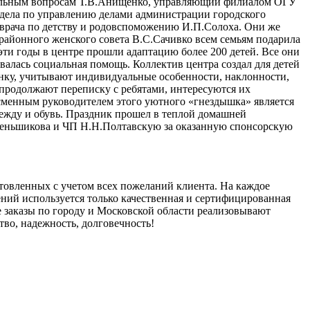
циальным вопросам Т.В.Анищенко, управляющий филиалом ОГУ
тдела по управлению делами администрации городского
 врача по детству и родовспоможению И.П.Солоха. Они же
 районного женского совета В.С.Сачивко всем семьям подарила
 эти годы в центре прошли адаптацию более 200 детей. Все они
алась социальная помощь. Коллектив центра создал для детей
енку, учитывают индивидуальные особенности, наклонности,
и продолжают переписку с ребятами, интересуются их
ссменным руководителем этого уютного «гнездышка» является
ежду и обувь. Праздник прошел в теплой домашней
Меньшикова и ЧП Н.Н.Полтавскую за оказанную спонсорскую
отовленных с учетом всех пожеланий клиента. На каждое
дений используется только качественная и сертифицированная
е заказы по городу и Московской области реализовывают
тво, надежность, долговечность!