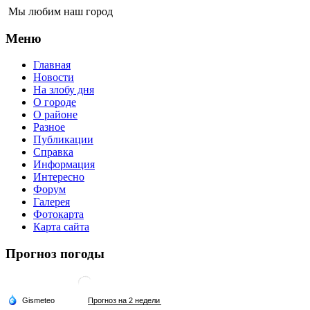
Мы любим наш город
Меню
Главная
Новости
На злобу дня
О городе
О районе
Разное
Публикации
Справка
Информация
Интересно
Форум
Галерея
Фотокарта
Карта сайта
Прогноз погоды