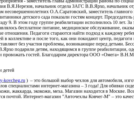
мероприятия - заместитель главы администрации района по со
ия В.Я.Нерезов, начальник отдела ЗАГС В.В.Ярхо, начальник о
лам несовершеннолетних О.А.Саратовский, заместитель главного
итанники детского сада показали гостям концерт. Председатель
саду 9. В этом году группе реабилитации исполнилось 10 лет. За
влялось бесплатное питание, медицинское обслуживание, оказыв
ые отношения. Педагоги стараются найти подход к каждому реб
ей в коллективе и после того, как они покидают центр, педагог
оставляют без участия проблемы, возникающие перед детьми. Бе
.Ярхо подарили детям, находящимся в группе реабилитации, од
ли провожать гостей. Благодарим директора ООО «Омега» В.Н.
и детей
ly-kovcheg.ru
) – это большой выбор чехлов для автомобиля, изг
ехлов специалистами интернет-магазина – 3 года! Для обивки си
кожи, жаккарда, экокожи, меха. Магазин находится в Москве. Вс
ся почтой. Интернет-магазин "Авточехлы Ковчег-М" – это качес