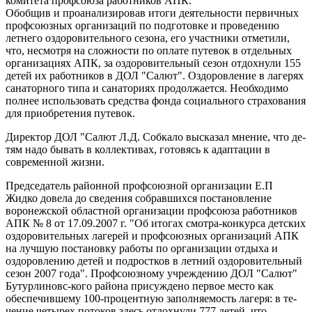
комитета профсоюза работников АПК.
Обобщив и проанали­зировав итоги деятель­ности первичных
профсоюзных органи­заций по подготовке и проведению
летнего оздоровительного се­зона, его участники отметили,
что, несмот­ря на сложности по оплате путевок в от­дельных
организациях АПК, за оздоровитель­ный сезон отдохнули 155
детей их работни­ков в ДОЛ "Салют". Оздоровление в лаге­рях
санаторного типа и санаториях продол­жается. Необходимо
полнее использовать средства фонда соци­ального страхования
для приобретения пу­тевок.
Директор ДОЛ "Са­лют Л.Д. Собкало вы­сказал мнение, что де­
тям надо бывать в кол­лективах, готовясь к адаптации в
современ­ной жизни.
Председатель район­ной профсоюзной орга­низации Е.П
Жидко до­вела до сведения со­бравшихся постановле­ние
воронежской обла­стной организации профсоюза работников
АПК № 8 от 17.09.2007 г. "Об итогах смотра-конкурса детских
оздоровительных лагерей и профсоюзных органи­заций АПК
на лучшую постановку работы по организации отдыха и
оздоровлению детей и подростков в летний оздоровительный
сезон 2007 года". Профсоюз­ному учреждению ДОЛ "Салют"
Бутурлиновс-кого района присужде­но первое место как
обеспечившему 100-процентную заполняемость лагеря: в те­
чение четырех потоков здесь отдохнули 777 детей, что