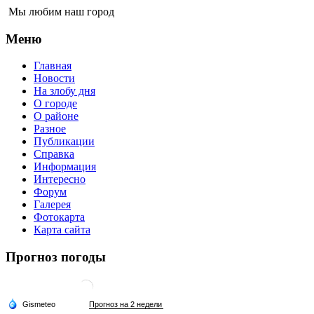
Мы любим наш город
Меню
Главная
Новости
На злобу дня
О городе
О районе
Разное
Публикации
Справка
Информация
Интересно
Форум
Галерея
Фотокарта
Карта сайта
Прогноз погоды