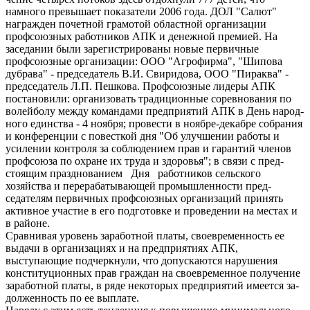
намного превышает показатели 2006 года. ДОЛ "Салют"
награжден почетной грамотой областной организации
профсо­юзных работников АПК и денежной пре­мией. На
заседании были зарегистрированы новые первичные
профсоюз­ные организации: ООО "Агрофирма", "Шипова
дубрава" - председа­тель В.И. Свиридова, ООО "Пираква" -
пред­седатель Л.П. Пешкова. Профсоюзные лиде­ры АПК
постановили: организовать традици­онные соревнования по
волейболу между командами предприя­тий АПК в День народ­
ного единства - 4 но­ября; провести в нояб­ре-декабре собрания
и конференции с повес­ткой дня "Об улучше­нии работы и
усилении контроля за соблюде­нием прав и гарантий членов
профсоюза по охране их труда и здо­ровья"; в связи с пред­
стоящим праздновани­ем Дня работников сельского
хозяйства и перерабатывающей промышленности пред­
седателям первичных профсоюзных органи­заций принять
актив­ное участие в его под­готовке и проведении на местах и
в районе.
Сравнивая уровень заработной платы, своевременность ее
выдачи в организаци­ях и на предприятиях АПК,
выступающие подчеркнули, что до­пускаются нарушения
конституционных прав граждан на своевре­менное получение
за­работной платы, в ряде некоторых пред­приятий имеется за­
долженность по ее выплате.