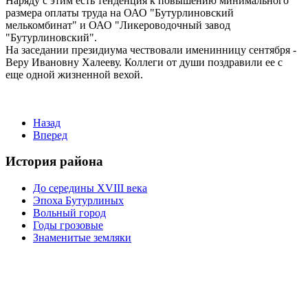
Наряду с этим есть тенденция к повыше­нию минимального
раз­мера оплаты труда на ОАО "Бутурлиновский
мелькомбинат" и ОАО "Ликероводочный за­вод
"Бутурлиновский".
На заседании прези­диума чествовали име­нинницу сентября -
Веру Ивановну Халееву. Коллеги от души поздравили ее с
еще одной жизненной ве­хой.
Назад
Вперед
История района
До середины XVIII века
Эпоха Бутурлиных
Вольный город
Годы грозовые
Знаменитые земляки